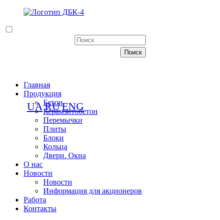
Главная
Продукция
Бетон
UA
RU
ENG
Керамзитобетон
Перемычки
Плиты
Блоки
Кольца
Двери. Окна
О нас
Новости
Новости
Информация для акционеров
Работа
Контакты