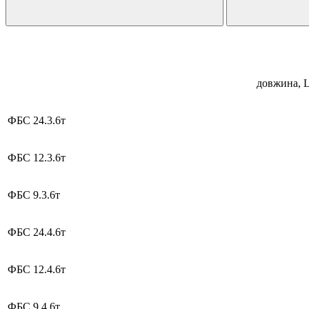
Найменування
Розміри, м
виробів
довжина, 
ФБС 24.3.6т
ФБС 12.3.6т
ФБС 9.3.6т
ФБС 24.4.6т
ФБС 12.4.6т
ФБС 9.4.6т