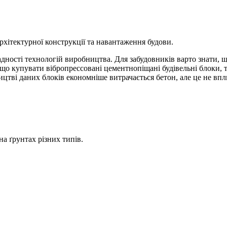
архітектурної конструкції та навантаження будови.
дності технологій виробництва. Для забудовників варто знати, що
кщо купувати вібропрессовані цементнопіщані будівельні блоки, т
цтві даних блоків економніше витрачається бетон, але це не впли
а ґрунтах різних типів.