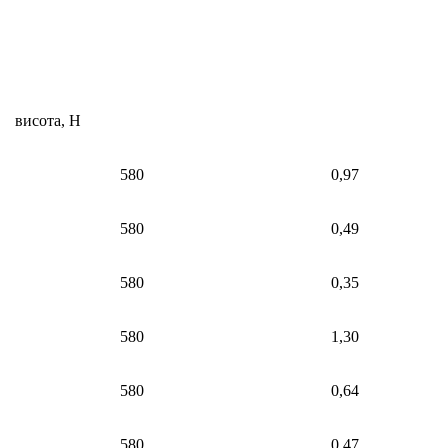
Вага,тн
висота, H
580
0,97
580
0,49
580
0,35
580
1,30
580
0,64
580
0,47