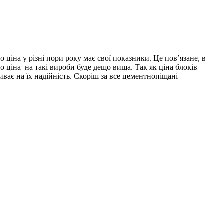
 ціна у різні пори року має свої показники. Це пов’язане, в
о ціна на такі вироби буде дещо вища. Так як ціна блоків
ває на їх надійність. Скоріш за все цементнопіщані