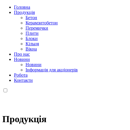
Головна
Продукція
Бетон
Керамзитобетон
Перемички
Плити
Блоки
Кільця
Вікна
Про нас
Новини
Новини
Інформація для акціонерів
Робота
Контакти
Продукцiя