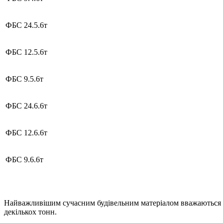
ФБС 24.5.6т
ФБС 12.5.6т
ФБС 9.5.6т
ФБС 24.6.6т
ФБС 12.6.6т
ФБС 9.6.6т
Найважливішим сучасним будівельним матеріалом вважаються буді
декількох тонн.