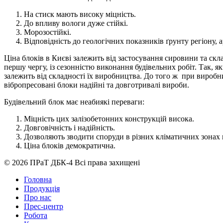
На стиск мають високу міцність.
До впливу вологи дуже стійкі.
Морозостійкі.
Відповідність до геологічних показників ґрунту регіону, 
Ціна блоків в Києві залежить від застосування сировини та скла
першу чергу, із сезонністю виконання будівельних робіт. Так, я
залежить від складності їх виробництва. До того ж при виробни
вібропресовані блоки надійні та довготривалі вироби.
Будівельний блок має неабиякі переваги:
Міцність цих залізобетонних конструкцій висока.
Довговічність і надійність.
Дозволяють зводити споруди в різних кліматичних зонах н
Ціна блоків демократична.
© 2026 ПРаТ ДБК-4 Всі права захищені
Головна
Продукція
Про нас
Прес-центр
Робота