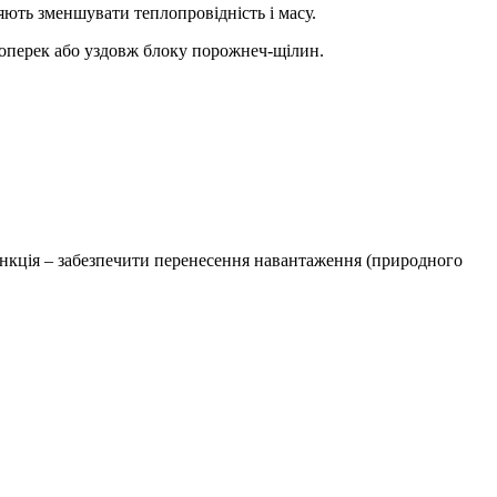
яють зменшувати теплопровідність і масу.
оперек або уздовж блоку порожнеч-щілин.
нкція – забезпечити перенесення навантаження (природного