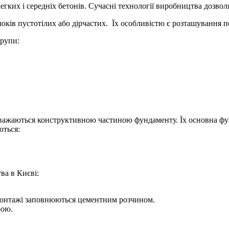
егких і середніх бетонів. Сучасні технології виробництва дозвол
ів пустотілих або дірчастих. Їх особливістю є розташування п
групи:
вважаються конструктивною частиною фундаменту. Їх основна фу
ються:
ва в Києві:
 монтажі заповнюються цементним розчином.
рою.