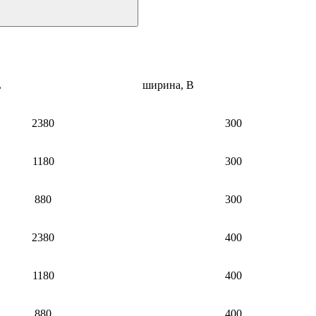
м
L
ширина, B
2380
300
1180
300
880
300
2380
400
1180
400
880
400