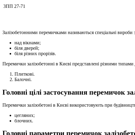
3ПП 27-71
Залізобетонними перемичками називаються спеціальні вироби з 
над вікнами;
біля дверей;
біля різних прорізів.
Перемички залізобетонні в Києві представлені різними типами 
Плиткові.
Балочні.
Головні цілі застосування перемичок за
Перемички залізобетоні в Києві використовують при будівництв
цегляних;
блочних.
Головні параметри перемичок залізобе