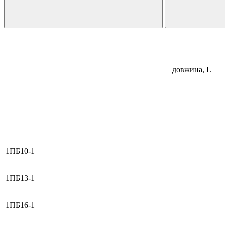
Назва виробу
Розміри,мм
довжина, L
1ПБ10-1
1ПБ13-1
1ПБ16-1