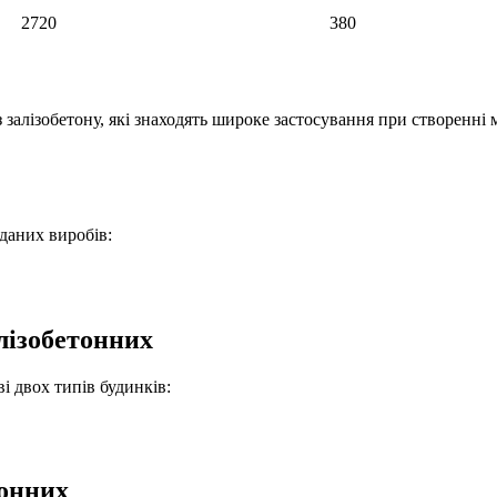
2720
380
залізобетону, які знаходять широке застосування при створенні 
даних виробів:
лізобетонних
і двох типів будинків:
тонних