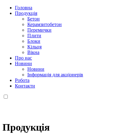
Головна
Продукція
Бетон
Керамзитобетон
Перемички
Плити
Блоки
Кільця
Вікна
Про нас
Новини
Новини
Інформація для акціонерів
Робота
Контакти
Продукцiя