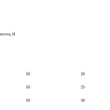
Вага, кг
висота, H
65
20
65
25
65
30