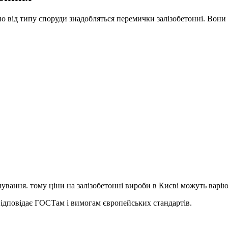
но від типу споруди знадобляться перемички залізобетонні. Вон
.
ування. тому ціни на залізобетонні вироби в Києві можуть варію
, відповідає ГОСТам і вимогам європейських стандартів.